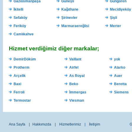
Gaziosmanpaşa
Güneşli
Güngören
İkitelli
Kağıthane
Mecidiyeköy
Sefaköy
Şirinevler
Şişli
Feriköy
Marmaraereğlisi
Merter
Camlıkahve
Hizmet verdiğimiz diğer markalar;
DemirDöküm
Vaillant
yok
Protherm
Airfel
Alarko
Arçelik
As Royal
Auer
Baxi
Beko
Beretta
Ferroli
İmmergas
Siemens
Termostar
Viesman
Ana Sayfa
|
Hakkımızda
|
Hizmetlerimiz
|
İletişim
G